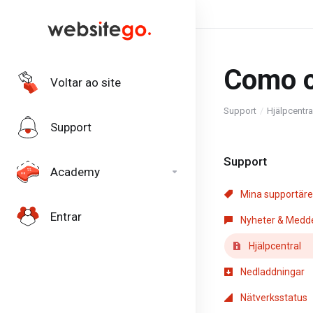
Como co
Voltar ao site
Support
Hjälpcentra
Support
Support
Academy
Mina supportär
Entrar
Nyheter & Medd
Hjälpcentral
Nedladdningar
Nätverksstatus