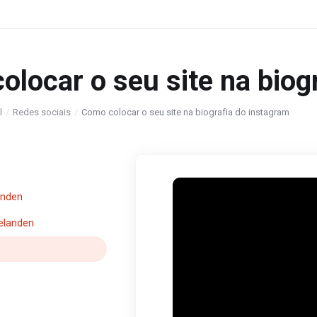
locar o seu site na biog
l
Redes sociais
Como colocar o seu site na biografia do instagram
enden
elanden