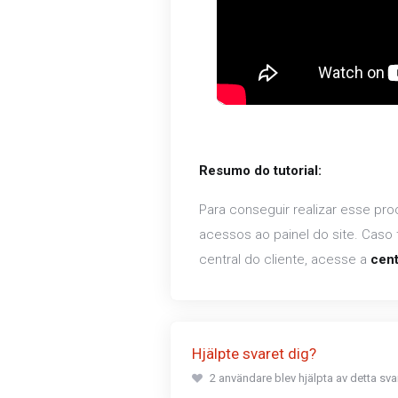
Resumo do tutorial:
Para conseguir realizar esse pro
acessos ao painel do site. Cas
central do cliente, acesse a
cent
Hjälpte svaret dig?
2 användare blev hjälpta av detta svar