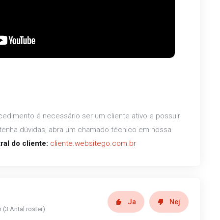
cedimento é necessário ser um cliente ativo e possuir
o tenha dúvidas, abra um chamado técnico em nossa
ral do cliente:
cliente.websitego.com.br
Ja
Nej
 (3 Antal röster)