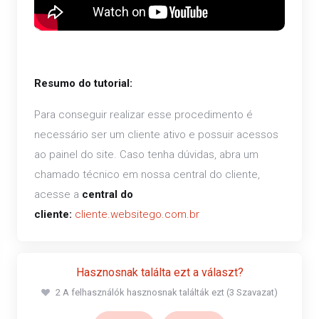
Resumo do tutorial:
Para conseguir realizar esse procedimento é
necessário ser um cliente ativo e possuir acessos
ao painel do site. Caso tenha dúvidas, abra um
chamado técnico em nossa central do cliente,
acesse a
central do
cliente:
cliente.websitego.com.br
Hasznosnak találta ezt a választ?
2 A felhasználók hasznosnak találták ezt (3 Szavazat)