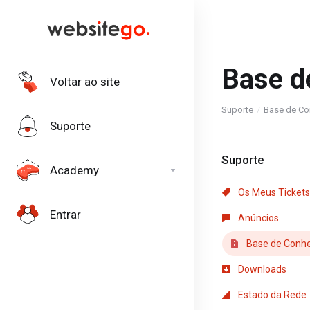
Base d
Voltar ao site
Suporte
Base de Co
Suporte
Suporte
Academy
Os Meus Tickets
Entrar
Anúncios
Base de Conh
Downloads
Estado da Rede