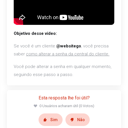
Objetivo desse vídeo:
Se você é um cliente
@websitego
, você precisa
saber
como alterar a senha da central do cliente.
Você pode alterar a senha em qualquer momento,
seguindo esse passo a passo.
Esta resposta lhe foi útil?
0 Usuários acharam útil (0 Votos)
Sim
Não